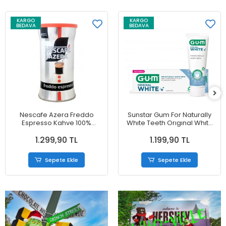
KARGO
KARGO
BEDAVA
BEDAVA
Nescafe Azera Freddo
Sunstar Gum For Naturally
Espresso Kahve 100%
Whıte Teeth Orıgınal Whıte
Arabica 95 g
Toothpaste Diş Macunu 75
1.299,90 TL
1.199,90 TL
ml
Sepete Ekle
Sepete Ekle