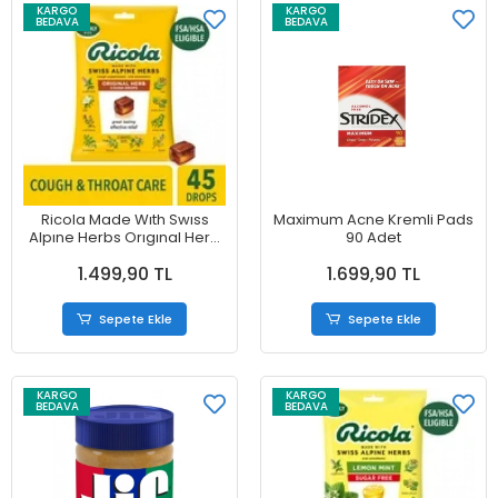
KARGO
KARGO
BEDAVA
BEDAVA
Ricola Made Wıth Swıss
Maximum Acne Kremli Pads
Alpıne Herbs Orıgınal Herb
90 Adet
Cough Drops 45 Adet
1.499,90 TL
1.699,90 TL
Sepete Ekle
Sepete Ekle
KARGO
KARGO
BEDAVA
BEDAVA