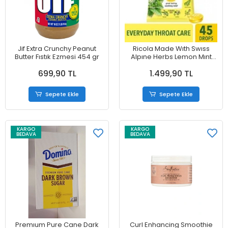
Jif Extra Crunchy Peanut
Ricola Made Wıth Swıss
Butter Fıstık Ezmesi 454 gr
Alpıne Herbs Lemon Mınt
Sugar Free Great Tasting
699,90 TL
1.499,90 TL
Soothıng Relief 45 Adet
Sepete Ekle
Sepete Ekle
KARGO
KARGO
BEDAVA
BEDAVA
Premıum Pure Cane Dark
Curl Enhancing Smoothie