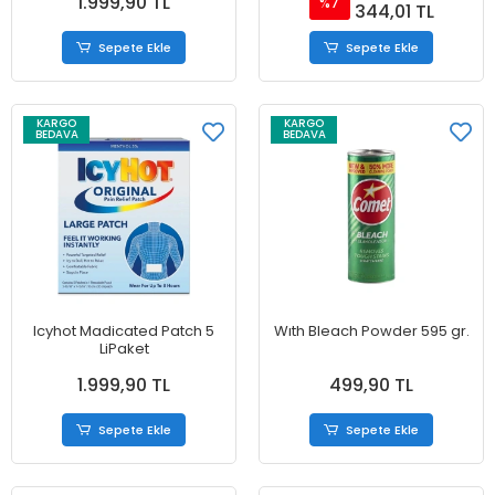
1.999,90 TL
%7
344,01 TL
Sepete Ekle
Sepete Ekle
KARGO
KARGO
BEDAVA
BEDAVA
Icyhot Madicated Patch 5
Wıth Bleach Powder 595 gr.
LiPaket
1.999,90 TL
499,90 TL
Sepete Ekle
Sepete Ekle