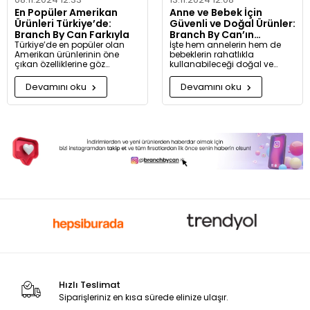
En Popüler Amerikan
Anne ve Bebek İçin
Ürünleri Türkiye’de:
Güvenli ve Doğal Ürünler:
Branch By Can Farkıyla
Branch By Can’ın
Türkiye’de en popüler olan
Seçtikleri
İşte hem annelerin hem de
Amerikan ürünlerinin öne
bebeklerin rahatlıkla
çıkan özelliklerine göz
kullanabileceği doğal ve
atacağız.
güvenli ürünler!
Devamını oku
Devamını oku
Hızlı Teslimat
Siparişleriniz en kısa sürede elinize ulaşır.