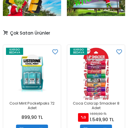
Çok Satan Ürünler
KARGO
KARGO
BEDAVA
BEDAVA
Cool Mint Pocketpaks 72
Coca Cola Lip Smacker 8
Adet
Adet
1.699,90 TL
899,90 TL
%9
1.549,90 TL