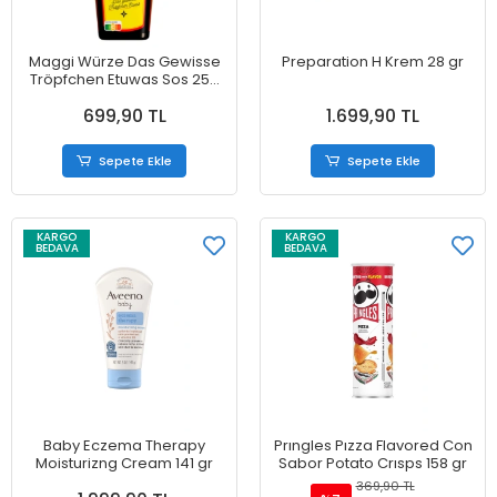
Maggi Würze Das Gewisse
Preparation H Krem 28 gr
Tröpfchen Etuwas Sos 250
gr
699,90 TL
1.699,90 TL
Sepete Ekle
Sepete Ekle
KARGO
KARGO
BEDAVA
BEDAVA
Baby Eczema Therapy
Prıngles Pızza Flavored Con
Moisturizng Cream 141 gr
Sabor Potato Crısps 158 gr
369,90 TL