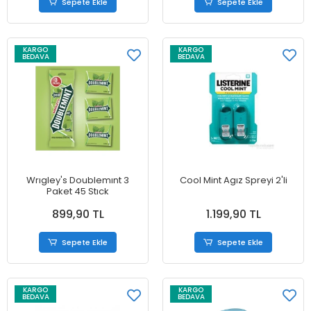
Sepete Ekle
Sepete Ekle
KARGO
KARGO
BEDAVA
BEDAVA
Wrıgley's Doublemınt 3
Cool Mint Agız Spreyi 2'li
Paket 45 Stıck
899,90 TL
1.199,90 TL
Sepete Ekle
Sepete Ekle
KARGO
KARGO
BEDAVA
BEDAVA