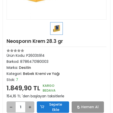
Neosporın Krem 28.3 gr
Ürün Kodu:
P2603S914
Barkod:
8786470180003
Marka:
Desitin
Kategori:
Bebek Kremi ve Yağı
Stok:
7
KARGO
1.849,90 TL
BEDAVA
154,16 TL 'den başlayan taksitlerle
Sepete
Hemen Al
Ekle