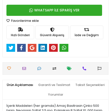
WHATSAPP İLE SİPARİŞ VER
Favorilerime ekle
Hızlı Gönderi
Güvenli Alışveriş
İade ve Değişim
Ürün Açıklaması
Garanti ve Teslimat
Taksit Seçenekleri
Yorumlar
İçerik Maddeleri (her gramda) Amaç Basitrasin Çinko 500
birim, Neomisin Sülfat 3,5 mg, Polimiksin B Sülfat 10; 000 birim,